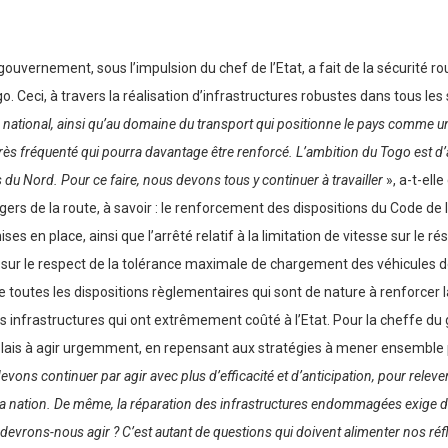
vernement, sous l’impulsion du chef de l’Etat, a fait de la sécurité r
 Ceci, à travers la réalisation d’infrastructures robustes dans tous les
national, ainsi qu’au domaine du transport qui positionne le pays comme un
rès fréquenté qui pourra davantage être renforcé. L’ambition du Togo est d’augm
s du Nord. Pour ce faire, nous devons tous y continuer à travailler
», a-t-ell
ers de la route, à savoir : le renforcement des dispositions du Code de
s en place, ainsi que l’arrêté relatif à la limitation de vitesse sur le r
 sur le respect de la tolérance maximale de chargement des véhicules de
de toutes les dispositions règlementaires qui sont de nature à renforcer l
s infrastructures qui ont extrêmement coûté à l’Etat. Pour la cheffe du 
lais à agir urgemment, en repensant aux stratégies à mener ensemble p
evons continuer par agir avec plus d’efficacité et d’anticipation, pour relev
e la nation. De même, la réparation des infrastructures endommagées exige
devrons-nous agir ? C’est autant de questions qui doivent alimenter nos réfl