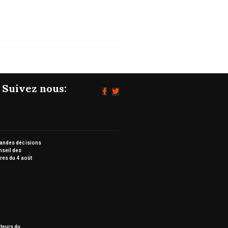
Suivez nous:
randes décisions
nseil des
res du 4 août
teurs du