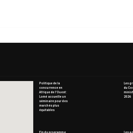
Politique de la
Les g
concurrence en
du Co
Afrique de l’Ouest :
minist
Lomé accueille un
2026
séminaire pour des
marchés plus
équitables
Fin du programme
Les ac