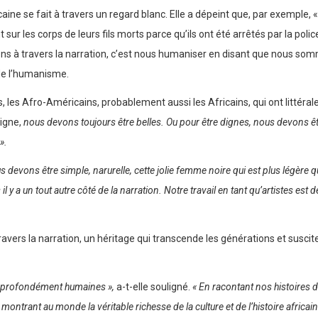
icaine se fait à travers un regard blanc. Elle a dépeint que, par exempl
r les corps de leurs fils morts parce qu’ils ont été arrêtés par la police
isons à travers la narration, c’est nous humaniser en disant que nous s
 de l’humanisme.
us, les Afro-Américains, probablement aussi les Africains, qui ont littér
digne,
nous devons toujours être belles. Ou pour être dignes, nous devons êtr
».
us devons être simple, narurelle, cette jolie femme noire qui est plus légèr
l y a un tout autre côté de la narration. Notre travail en tant qu’artistes est de
travers la narration, un héritage qui transcende les générations et suscit
et profondément humaines »,
a-t-elle souligné.
« En racontant nos histoires d
montrant au monde la véritable richesse de la culture et de l’histoire africain