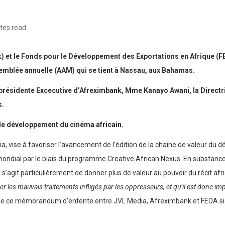
tes read
 et le Fonds pour le Développement des Exportations en Afrique (FED
emblée annuelle (AAM) qui se tient à Nassau, aux Bahamas.
-présidente Excecutive d’Afreximbank, Mme Kanayo Awani, la Direct
s.
 le développement du cinéma africain.
dia, vise à favoriser l’avancement de l’édition de la chaîne de valeur d
mondial par le biais du programme Creative African Nexus. En substance
Il s’agit particulièrement de donner plus de valeur au pouvoir du récit afr
r les mauvais traitements infligés par les oppresseurs, et qu’il est donc impo
t que ce mémorandum d’entente entre JVL Media, Afreximbank et FEDA signifi