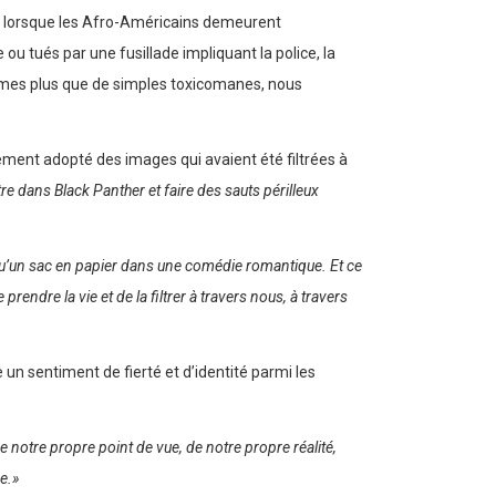
e, « lorsque les Afro-Américains demeurent
 ou tués par une fusillade impliquant la police, la
ommes plus que de simples toxicomanes, nous
alement adopté des images qui avaient été filtrées à
e dans Black Panther et faire des sauts périlleux
e qu’un sac en papier dans une comédie romantique. Et ce
 prendre la vie et de la filtrer à travers nous, à travers
e un sentiment de fierté et d’identité parmi les
e notre propre point de vue, de notre propre réalité,
e.»