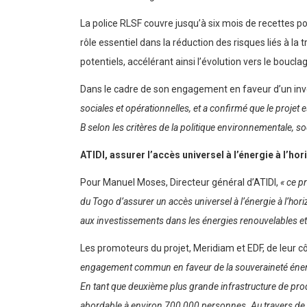
La police RLSF couvre jusqu’à six mois de recettes pou
rôle essentiel dans la réduction des risques liés à la 
potentiels, accélérant ainsi l’évolution vers le bouclag
Dans le cadre de son engagement en faveur d’un in
sociales et opérationnelles, et a confirmé que le projet e
B selon les critères de la politique environnementale, s
ATIDI, assurer l’accès universel à l’énergie à l’ho
Pour Manuel Moses, Directeur général d’ATIDI,
« ce p
du Togo d’assurer un accès universel à l’énergie à l’hor
aux investissements dans les énergies renouvelables et à
Les promoteurs du projet, Meridiam et EDF, de leur cô
engagement commun en faveur de la souveraineté énergé
En tant que deuxième plus grande infrastructure de produ
abordable à environ 700 000 personnes. Au travers de ce 