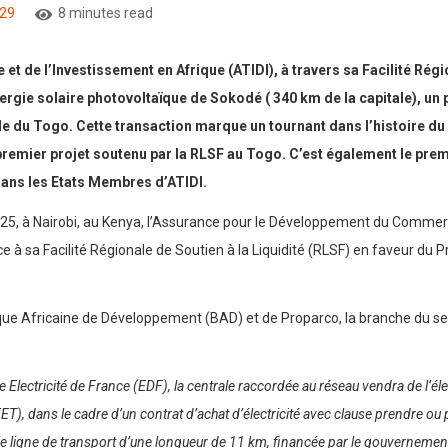
29
8 minutes read
de l’Investissement en Afrique (ATIDI), à travers sa Facilité Région
nergie solaire photovoltaïque de Sokodé ( 340 km de la capitale), un
le du Togo. Cette transaction marque un tournant dans l’histoire d
 du premier projet soutenu par la RLSF au Togo. C’est également le prem
 dans les Etats Membres d’ATIDI.
025, à Nairobi, au Kenya, l’Assurance pour le Développement du Commerc
à sa Facilité Régionale de Soutien à la Liquidité (RLSF) en faveur du P
que Africaine de Développement (BAD) et de Proparco, la branche du s
 Electricité de France (EDF), la centrale raccordée au réseau vendra de l’él
ET), dans le cadre d’un contrat d’achat d’électricité avec clause prendre ou
lle ligne de transport d’une longueur de 11 km, financée par le gouvernement