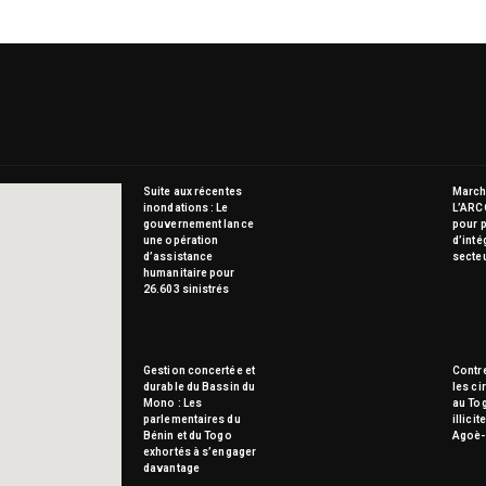
Suite aux récentes
Marché
inondations : Le
L’ARC
gouvernement lance
pour p
une opération
d’inté
d’assistance
secte
humanitaire pour
26.603 sinistrés
Gestion concertée et
Contre
durable du Bassin du
les ci
Mono : Les
au To
parlementaires du
illici
Bénin et du Togo
Agoè-
exhortés à s’engager
davantage