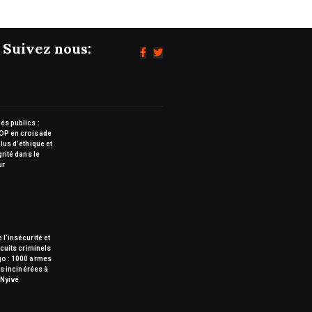
Suivez nous:
s publics :
OP en croisade
lus d’éthique et
grité dans le
ur
 l’insécurité et
rcuits criminels
go : 1000 armes
tes incinérées à
Nyivé