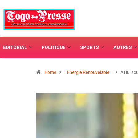
EDITORIAL
POLITIQUE
SPORTS
AUTRES
Home
Energie Renouvelable
ATIDI sou