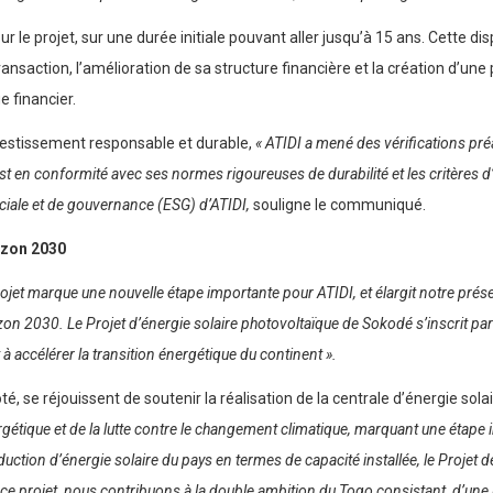
r le projet, sur une durée initiale pouvant aller jusqu’à 15 ans. Cette d
transaction, l’amélioration de sa structure financière et la création d’une
e financier.
vestissement responsable et durable,
« ATIDI a mené des vérifications pr
st en conformité avec ses normes rigoureuses de durabilité et les critères d’él
ociale et de gouvernance (ESG) d’ATIDI,
souligne le communiqué.
rizon 2030
rojet marque une nouvelle étape importante pour ATIDI, et élargit notre prés
izon 2030. Le Projet d’énergie solaire photovoltaïque de Sokodé s’inscrit pa
 accélérer la transition énergétique du continent ».
té, se réjouissent de soutenir la réalisation de la centrale d’énergie so
tique et de la lutte contre le changement climatique, marquant une étape 
ction d’énergie solaire du pays en termes de capacité installée, le Projet de 
projet, nous contribuons à la double ambition du Togo consistant, d’une part,