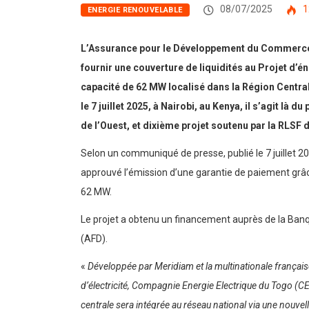
08/07/2025
1
ENERGIE RENOUVELABLE
L’Assurance pour le Développement du Commerce et 
fournir une couverture de liquidités au Projet d’é
capacité de 62 MW localisé dans la Région Centra
le 7 juillet 2025, à Nairobi, au Kenya, il s’agit là
de l’Ouest, et dixième projet soutenu par la RLSF
Selon un communiqué de presse, publié le 7 juillet 2
approuvé l’émission d’une garantie de paiement grâce 
62 MW.
Le projet a obtenu un financement auprès de la Ban
(AFD).
«
Développée par Meridiam et la multinationale française
d’électricité, Compagnie Energie Electrique du Togo (CE
centrale sera intégrée au réseau national via une nouve