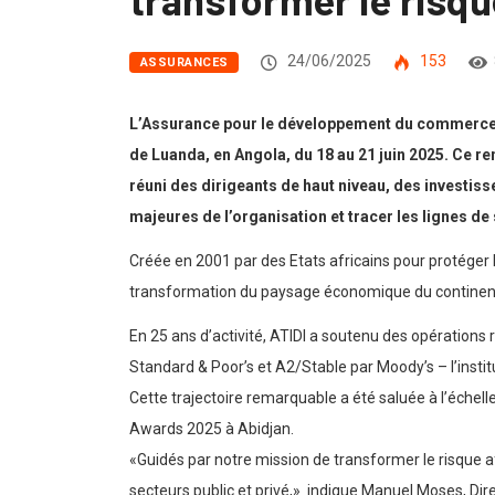
24/06/2025
153
ASSURANCES
L’Assurance pour le développement du commerce et
de Luanda, en Angola, du 18 au 21 juin 2025. Ce re
réuni des dirigeants de haut niveau, des investis
majeures de l’organisation et tracer les lignes de 
Créée en 2001 par des Etats africains pour protéger 
transformation du paysage économique du continent. S
En 25 ans d’activité, ATIDI a soutenu des opérations 
Standard & Poor’s et A2/Stable par Moody’s – l’instit
Cette trajectoire remarquable a été saluée à l’échel
Awards 2025 à Abidjan.
«Guidés par notre mission de transformer le risque a
secteurs public et privé,» indique Manuel Moses, Dire