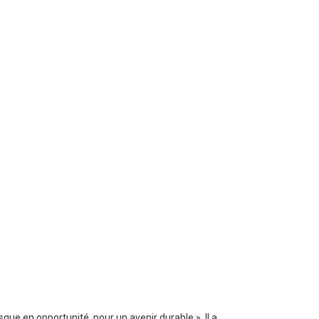
sque en opportunité, pour un avenir durable ». Il a