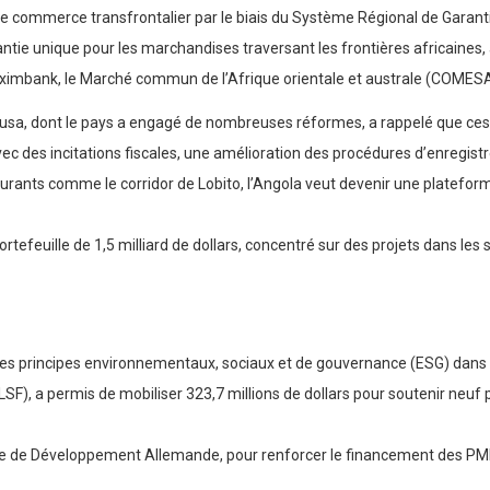
 le commerce transfrontalier par le biais du Système Régional de Garant
rantie unique pour les marchandises traversant les frontières africaines,
reximbank, le Marché commun de l’Afrique orientale et australe (COMES
usa, dont le pays a engagé de nombreuses réformes, a rappelé que ces 
vec des incitations fiscales, une amélioration des procédures d’enregis
cturants comme le corridor de Lobito, l’Angola veut devenir une plateform
feuille de 1,5 milliard de dollars, concentré sur des projets dans les se
les principes environnementaux, sociaux et de gouvernance (ESG) dans l’
RLSF), a permis de mobiliser 323,7 millions de dollars pour soutenir neu
que de Développement Allemande, pour renforcer le financement des PME