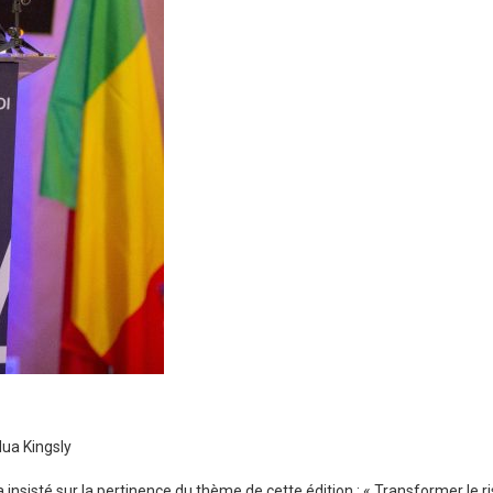
Mua Kingsly
insisté sur la pertinence du thème de cette édition : « Transformer le ri