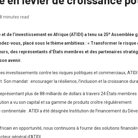
8 minutes read
e
 de l’investissement en Afrique (ATIDI) a tenu sa 25
Assemblée gén
ndez-vous, placé sous le thème ambitieux : « Transformer le risque e
seurs, des représentants d’États membres et des partenaires stratégi
son avenir.
les investissements contre les risques politiques et commerciaux, ATIDI 
on mandat : encourager la résilience, l’inclusion et la croissance dura
représentant plus de 88 milliards de dollars à travers 24 États membres 
ution a vu son capital et sa gamme de produits croître régulièrement.
le continentale : ATIDI a été désignée Institution de Financement du Dé
fricain en opportunité, nous continuons à fournir des solutions financiè
cteur général d’ATIDI.